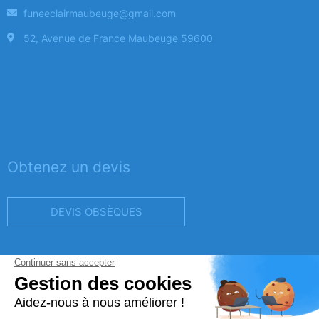
funeeclairmaubeuge@gmail.com
52, Avenue de France Maubeuge 59600
Obtenez un devis
DEVIS OBSÈQUES
DEVIS PRÉVOYANCE