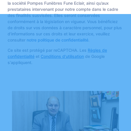
la société Pompes Funèbres Fune Eclair, ainsi qu’aux
prestataires intervenant pour notre compte dans le cadre
des finalités susvisées. Elles seront conservées
conformément à la législation en vigueur. Vous bénéficiez
de droits sur vos données à caractère personnel, pour plus
d’informations sur ces droits et leur exercice, veuillez
consulter
notre politique de confidentialité
.
Ce site est protégé par reCAPTCHA. Les
Règles de
confidentialité
et
Conditions d'utilisation
de Google
s'appliquent.