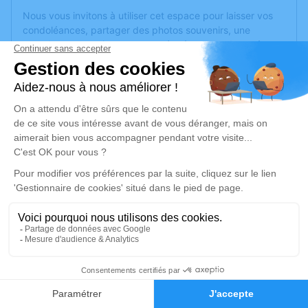
Nous vous invitons à utiliser cet espace pour laisser vos
condoléances, partager des photos souvenirs, une
anecdote ou exprimer vos pensées à travers des poèmes
ou des textes. Cet endroit est un lieu d'expression dédié à
honorer la mémoire de Rolande LIENARD.
Un service de plantation d’arbre hommage est
disponible
ici
.
Je rends hommage
Cérémonie religieuse
vendredi 27 janvier 2023 à 09h30
Église de Boussois
59168 Boussois
1
Je rends hommage
Faire-part
Hommages