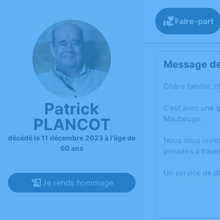
Faire-part
Message de 
Chère famille, c
Patrick
C’est avec une 
Maubeuge.
PLANCOT
décédé le 11 décembre 2023 à l'âge de
Nous vous invit
60 ans
pensées à trave
Un service de p
Je rends hommage