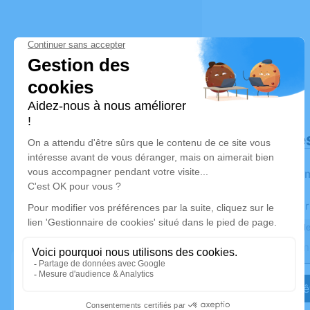
Déroulé de
Les infor
Activez une aler
Recevoir une ale
Je veux êt