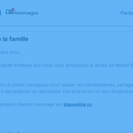
Hommages
Part
0
la famille
hers amis,
grande tristesse que nous vous annonçons le décès de Miche
ons à utiliser cet espace pour laisser vos condoléances, parta
rs des poèmes ou des textes. Cet endroit est un lieu d'expres
lantation d’arbre hommage est
disponible ici
.