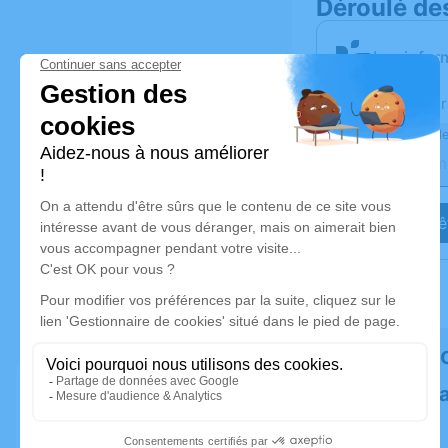
Déroulé de
Les infor
Activez une aler
Recevoir une ale
Je veux êt
Rendez h
Plantez un 