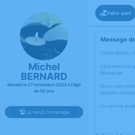
Faire-part
Message de 
Chère famille, c
Michel
C’est avec une 
Maubeuge.
BERNARD
décédé le 27 novembre 2022 à l'âge
Nous vous invit
de 92 ans
pensées à trave
Un service de p
Je rends hommage