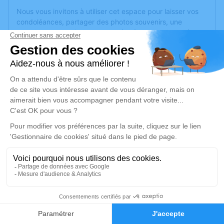
Nous vous invitons à utiliser cet espace pour laisser vos
condoléances, partager des photos souvenirs, une
anecdote ou exprimer vos pensées à travers des poèmes
ou des textes. Cet endroit est un lieu d'expression dédié à
honorer la mémoire de Jean-Yves LAMARQUE.
Un service de plantation d’arbre hommage est
disponible
ici
.
Je rends hommage
Cérémonie civile
mercredi 01 février 2023 à 15h00
Crématorium d'Hautmont
Rue de sous le Mont
59330 Hautmont
16
Faire-part
Hommages
Je rends hommage